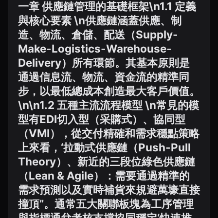
一章 供應鏈管理的基礎框架\n1.1 定義
與核心要素 \n供應鏈涵蓋供應、制
造、物流、倉儲、配送（Supply-
Make-Logistics-Warehouse-
Delivery）所有環節。其基本原則是
通過信息流、物流、資金流的精準同
步，以最低總成本創造最大客戶價值。
\n\n1.2 五種主流流程模型 \n常見的模
型有EDI切入型（采購式）、協同型
（VMI），從交付精確和需求穩點策略
上來看，‘拉動式供應鏈（Push-Pull
Theory）、新近的三段位綠色供應鏈
（Lean & Agile）：需要通過精準的
需求預測以及實時補貨來規避萬壕直接
撞頂”。通常五大關聯板塊為工序管理
與指標通兌考核支撐協同穩定‘快速推