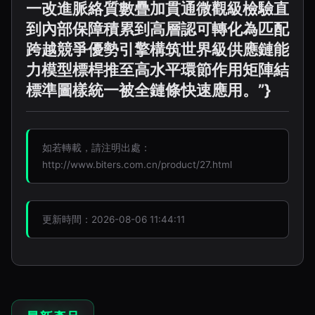
一改進脈絡質數疊加貫通微觀級檢驗直
到內部保障積累到高層認可轉化為匹配
跨越競爭優勢引擎構筑世界級供應鏈能
力模型標桿推至高水平環節作用矩陣結
標準圖樣統一被全鏈條快速應用。”}
如若轉載，請注明出處：
http://www.biters.com.cn/product/27.html
更新時間：2026-08-06 11:44:11